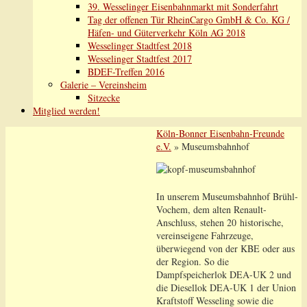
39. Wesselinger Eisenbahnmarkt mit Sonderfahrt
Tag der offenen Tür RheinCargo GmbH & Co. KG /
Häfen- und Güterverkehr Köln AG 2018
Wesselinger Stadtfest 2018
Wesselinger Stadtfest 2017
BDEF-Treffen 2016
Galerie – Vereinsheim
Sitzecke
Mitglied werden!
Köln-Bonner Eisenbahn-Freunde
e.V.
» Museumsbahnhof
In unserem Museumsbahnhof Brühl-
Vochem, dem alten Renault-
Anschluss, stehen 20 historische,
vereinseigene Fahrzeuge,
überwiegend von der KBE oder aus
der Region. So die
Dampfspeicherlok DEA-UK 2 und
die Diesellok DEA-UK 1 der Union
Kraftstoff Wesseling sowie die