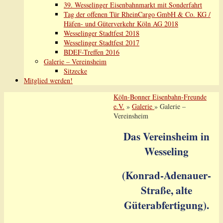
39. Wesselinger Eisenbahnmarkt mit Sonderfahrt
Tag der offenen Tür RheinCargo GmbH & Co. KG /
Häfen- und Güterverkehr Köln AG 2018
Wesselinger Stadtfest 2018
Wesselinger Stadtfest 2017
BDEF-Treffen 2016
Galerie – Vereinsheim
Sitzecke
Mitglied werden!
Köln-Bonner Eisenbahn-Freunde
e.V.
»
Galerie
» Galerie –
Vereinsheim
Das Vereinsheim in
Wesseling
(Konrad-Adenauer-
Straße, alte
Güterabfertigung).