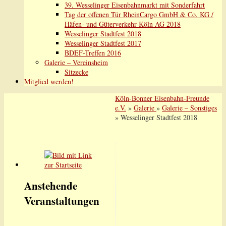
39. Wesselinger Eisenbahnmarkt mit Sonderfahrt
Tag der offenen Tür RheinCargo GmbH & Co. KG /
Häfen- und Güterverkehr Köln AG 2018
Wesselinger Stadtfest 2018
Wesselinger Stadtfest 2017
BDEF-Treffen 2016
Galerie – Vereinsheim
Sitzecke
Mitglied werden!
Köln-Bonner Eisenbahn-Freunde
e.V.
»
Galerie
»
Galerie – Sonstiges
» Wesselinger Stadtfest 2018
Anstehende
Veranstaltungen