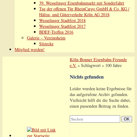
39. Wesselinger Eisenbahnmarkt mit Sonderfahrt
Tag der offenen Tür RheinCargo GmbH & Co. KG /
Häfen- und Güterverkehr Köln AG 2018
Wesselinger Stadtfest 2018
Wesselinger Stadtfest 2017
BDEF-Treffen 2016
Galerie – Vereinsheim
Sitzecke
Mitglied werden!
Köln-Bonner Eisenbahn-Freunde
e.V.
» Schlagwort » 100 Jahre
Nichts gefunden
Leider wurden keine Ergebnisse für
das aufgerufene Archiv gefunden.
Vielleicht hilft dir die Suche dabei,
einen passenden Beitrag zu finden.
Suchen
Suchen
OK
nach: