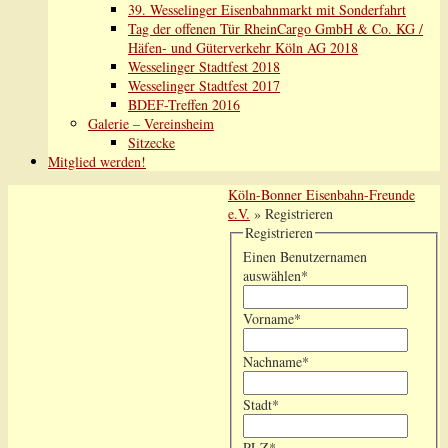
39. Wesselinger Eisenbahnmarkt mit Sonderfahrt
Tag der offenen Tür RheinCargo GmbH & Co. KG /
Häfen- und Güterverkehr Köln AG 2018
Wesselinger Stadtfest 2018
Wesselinger Stadtfest 2017
BDEF-Treffen 2016
Galerie – Vereinsheim
Sitzecke
Mitglied werden!
Köln-Bonner Eisenbahn-Freunde
e.V.
» Registrieren
Registrieren
Einen Benutzernamen
auswählen
*
Vorname
*
Nachname
*
Stadt
*
PLZ
*